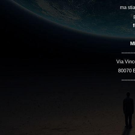
ma sti
M
---------
Via Vinc
80070 B
---------